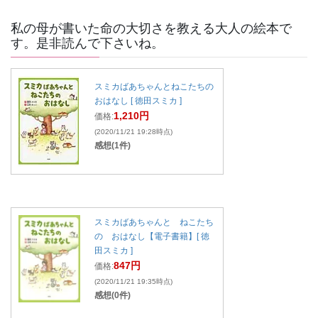
私の母が書いた命の大切さを教える大人の絵本で
す。是非読んで下さいね。
スミカばあちゃんとねこたちの
おはなし [ 徳田スミカ ]
1,210円
価格:
(2020/11/21 19:28時点)
感想(1件)
スミカばあちゃんと ねこたち
の おはなし【電子書籍】[ 徳
田スミカ ]
847円
価格:
(2020/11/21 19:35時点)
感想(0件)