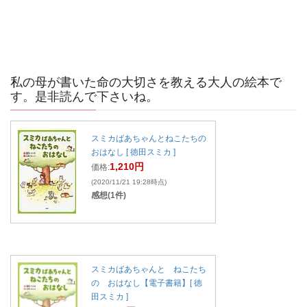
私の母が書いた命の大切さを教える大人の絵本で
す。是非読んで下さいね。
スミカばあちゃんとねこたちの
おはなし [ 徳田スミカ ]
1,210円
価格:
(2020/11/21 19:28時点)
感想(1件)
スミカばあちゃんと ねこたち
の おはなし【電子書籍】[ 徳
田スミカ ]