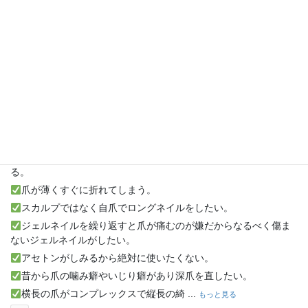
（ネイリスト様はこちら→@nail.mikako）
.
『パーフェクトフィルイン』の技術を使った深爪矯正
【深爪ラボ】深爪/噛み爪/自爪ｺﾝﾌﾟﾚｯｸｽ専門【公式】深爪ラボも大
好評！！
沢山の方が深爪を改善しております。
.
＊こんな方におすすめ＊
ジェルネイルがすぐに浮いてしまって生活に支障が出る。
どこのサロンに行っても１週間でジェルが浮いてしまうから困
る。
爪が薄くすぐに折れてしまう。
スカルプではなく自爪でロングネイルをしたい。
ジェルネイルを繰り返すと爪が痛むのが嫌だからなるべく傷ま
ないジェルネイルがしたい。
アセトンがしみるから絶対に使いたくない。
昔から爪の噛み癖やいじり癖があり深爪を直したい。
横長の爪がコンプレックスで縦長の綺
...
もっと見る